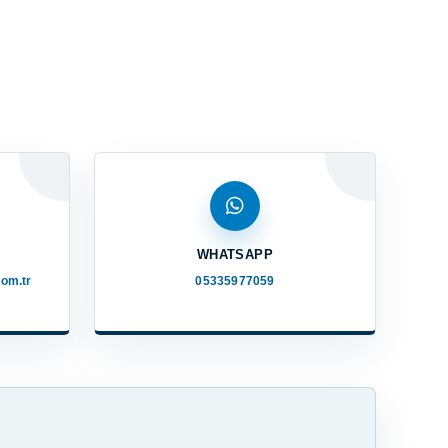
WHATSAPP
om.tr
05335977059