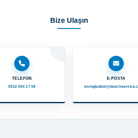
Bize Ulaşın
TELEFON
E-POSTA
0532 054 17 59
korogludizel@boschservice.c