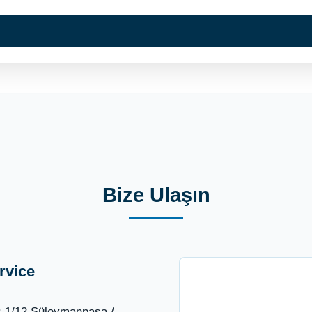
Kurumsal
Hizmetlerimi
Bize Ulaşın
rvice
o: 1/12 Süleymanpaşa /