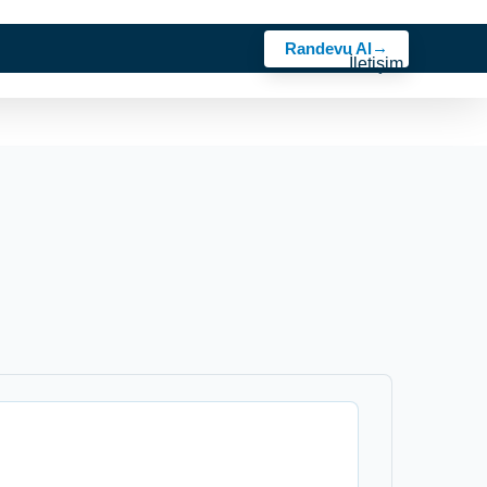
Randevu Al
z
Sektörler
Rehber
Kariyer
Bosch Ürünler
İletişim